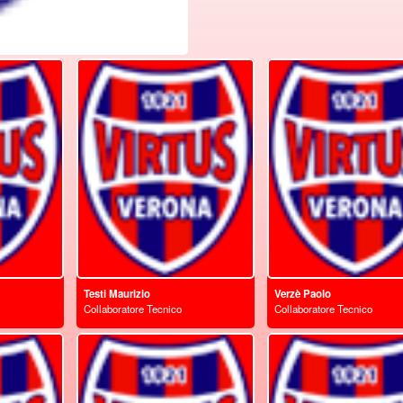
Vendita Onlin
Cialde, Capsu
Caffè Migliori
Marche
https://www.ilovecaffe.com/+39
Testi Maurizio
Verzè Paolo
Collaboratore Tecnico
Collaboratore Tecnico