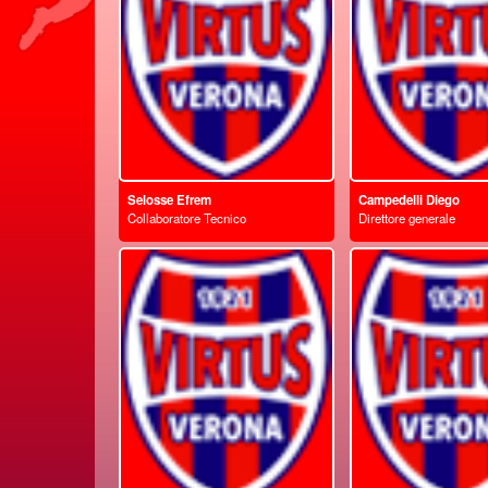
Selosse Efrem
Campedelli Diego
Collaboratore Tecnico
Direttore generale