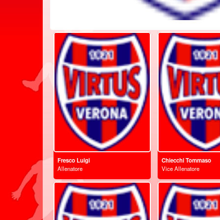
Fresco Luigi
Chiecchi Tommaso
Allenatore
Vice Allenatore