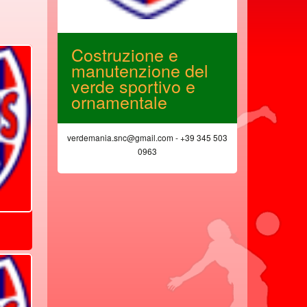
e
Costruzione e
Soluzio
le
manutenzione del
telefon
verde sportivo e
interne
ornamentale
Wifi, fi
 06 897 157 54
verdemania.snc@gmail.com - +39 345 503
www.avelia
0963