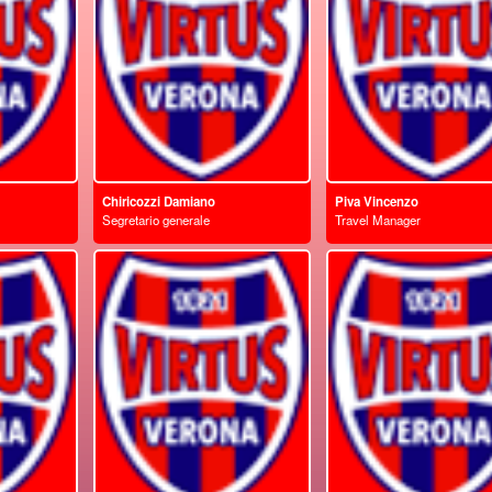
Chiricozzi Damiano
Piva Vincenzo
Segretario generale
Travel Manager