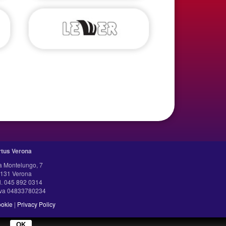
rtus Verona
a Montelungo, 7
131 Verona
l. 045 892 0314
iva 04833780234
okie
|
Privacy Policy
.
OK