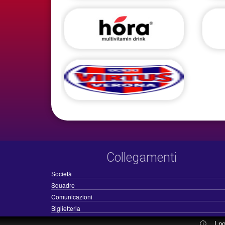
Collegamenti
Società
Squadre
Comunicazioni
Biglietteria
Stadio
ⓘ
I n