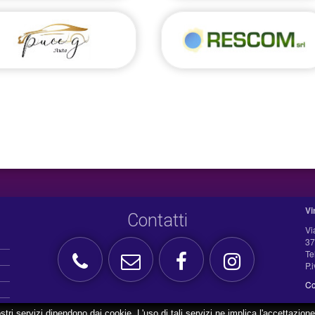
Vi
Contatti
Vi
37
Te
P.
Co
ostri servizi dipendono dai cookie. L'uso di tali servizi ne implica l'accettazione