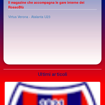
Il magazine che accompagna le gare interne dei
RossoBlù
Virtus Verona - Atalanta U23
Ultimi articoli