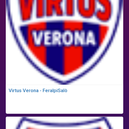
Virtus Verona - FeralpiSalò