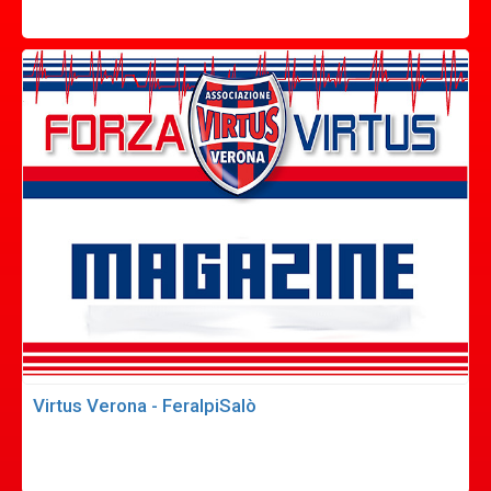
Virtus Verona - FeralpiSalò