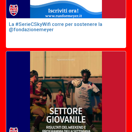
La #SerieCSkyWifi corre per sostenere la
@fondazionemeyer