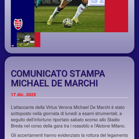
COMUNICATO STAMPA
MICHAEL DE MARCHI
17
dic. 2025
L’attaccante della Virtus Verona Michael De Marchi è stato
sottoposto nella giornata di lunedì a esami strumentali, a
seguito dell’infortuno riportato sabato scorso allo Stadio
Breda nel corso della gara tra i rossoblù e l’Alcione Milano.
Gli accertamenti hanno evidenziato la rottura del legamento