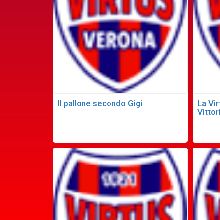
Il pallone secondo Gigi
La Vir
Vittor