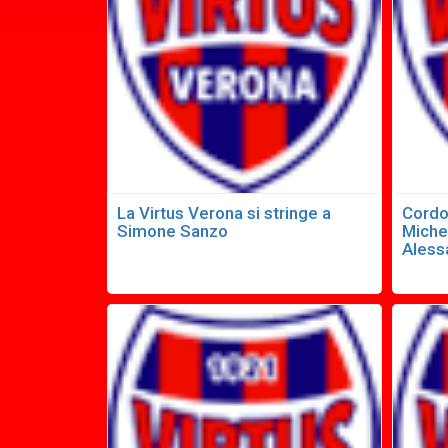
La Virtus Verona si stringe a
Cordo
Simone Sanzo
Miche
Aless