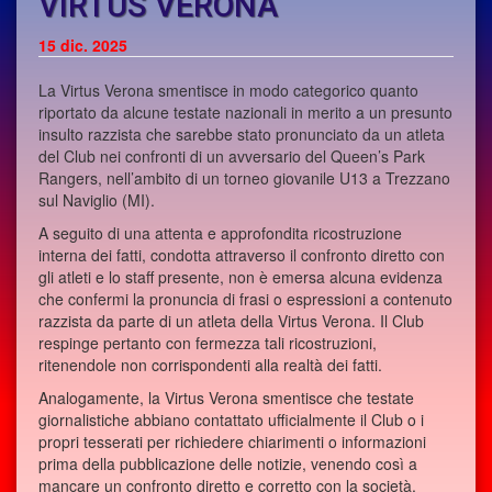
VIRTUS VERONA
15
dic. 2025
La Virtus Verona smentisce in modo categorico quanto
riportato da alcune testate nazionali in merito a un presunto
insulto razzista che sarebbe stato pronunciato da un atleta
del Club nei confronti di un avversario del Queen’s Park
Rangers, nell’ambito di un torneo giovanile U13 a Trezzano
sul Naviglio (MI).
A seguito di una attenta e approfondita ricostruzione
interna dei fatti, condotta attraverso il confronto diretto con
gli atleti e lo staff presente, non è emersa alcuna evidenza
che confermi la pronuncia di frasi o espressioni a contenuto
razzista da parte di un atleta della Virtus Verona. Il Club
respinge pertanto con fermezza tali ricostruzioni,
ritenendole non corrispondenti alla realtà dei fatti.
Analogamente, la Virtus Verona smentisce che testate
giornalistiche abbiano contattato ufficialmente il Club o i
propri tesserati per richiedere chiarimenti o informazioni
prima della pubblicazione delle notizie, venendo così a
mancare un confronto diretto e corretto con la società.