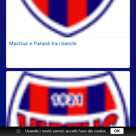
Mastour e Patanè tra i banchi
ⓘ
Usando i nostri servizi accetti l'uso dei cookie
OK