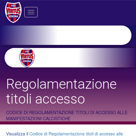
Toggle
navigation
Regolamentazione
titoli accesso
CODICE DI REGOLAMENTAZIONE TITOLI DI ACCESSO ALLE
MANIFESTAZIONI CALCISTICHE
Visualizza il
Codice di Regolamentazione titoli di accesso alle