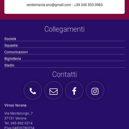
verdemania.snc@gmail.com - +39 345 503 0963
Collegamenti
Società
Squadre
Comunicazioni
Biglietteria
Stadio
Contatti
Virtus Verona
Via Montelungo, 7
37131 Verona
Tel. 045 892 0314
P.iva 04833780234