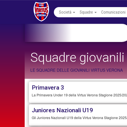
Società
Squadre
Comunicazioni
Squadre giovanili
LE SQUADRE DELLE GIOVANILI VIRTUS VERONA
Primavera 3
La Primavera Under 19 della Virtus Verona Stagione 2025/202
Juniores Nazionali U19
Gli Juniores Nazionali U19 della Virtus Verona Stagione 2025