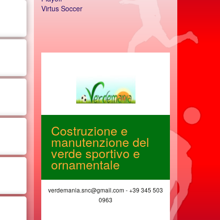
Virtus Soccer
e
Costruzione e
Soluzio
le
manutenzione del
telefon
verde sportivo e
interne
ornamentale
Wifi, fi
 06 897 157 54
verdemania.snc@gmail.com - +39 345 503
www.avelia
0963