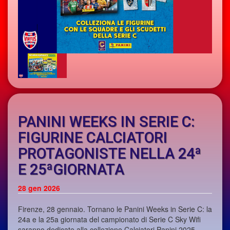
PANINI WEEKS IN SERIE C:
FIGURINE CALCIATORI
PROTAGONISTE NELLA 24ª
E 25ªGIORNATA
28
gen 2026
Firenze, 28 gennaio. Tornano le Panini Weeks in Serie C: la
24a e la 25a giornata del campionato di Serie C Sky Wifi
saranno dedicate alla collezione Calciatori Panini 2025-